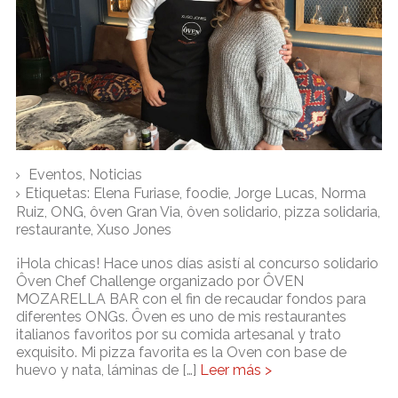
Eventos
,
Noticias
Etiquetas:
Elena Furiase
,
foodie
,
Jorge Lucas
,
Norma
Ruiz
,
ONG
,
ôven Gran Via
,
ôven solidario
,
pizza solidaria
,
restaurante
,
Xuso Jones
¡Hola chicas! Hace unos días asistí al concurso solidario
Ôven Chef Challenge organizado por ÔVEN
MOZARELLA BAR con el fin de recaudar fondos para
diferentes ONGs. Ôven es uno de mis restaurantes
italianos favoritos por su comida artesanal y trato
exquisito. Mi pizza favorita es la Oven con base de
huevo y nata, láminas de […]
Leer más >