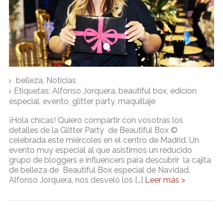
belleza
,
Noticias
Etiquetas:
Alfonso Jorquera
,
beautiful box
,
edicion
especial
,
evento
,
glitter party
,
maquillaje
¡Hola chicas! Quiero compartir con vosotras los
detalles de la Glitter Party de Beautiful Box ©
celebrada este miércoles en el centro de Madrid. Un
evento muy especial al que asistimos un reducido
grupo de bloggers e influencers para descubrir la cajita
de belleza de Beautiful Box especial de Navidad.
Alfonso Jorquera, nos desveló los […]
Leer más >