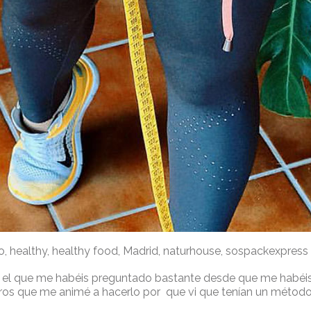
o
,
healthy
,
healthy food
,
Madrid
,
naturhouse
,
sospackexpress
 el que me habéis preguntado bastante desde que me habéis 
os que me animé a hacerlo por que vi que tenían un método qu