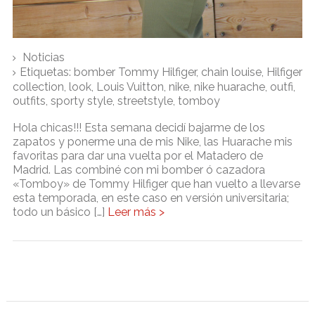
Noticias
Etiquetas:
bomber Tommy Hilfiger
,
chain louise
,
Hilfiger
collection
,
look
,
Louis Vuitton
,
nike
,
nike huarache
,
outfi
,
outfits
,
sporty style
,
streetstyle
,
tomboy
Hola chicas!!! Esta semana decidí bajarme de los
zapatos y ponerme una de mis Nike, las Huarache mis
favoritas para dar una vuelta por el Matadero de
Madrid. Las combiné con mi bomber ó cazadora
«Tomboy» de Tommy Hilfiger que han vuelto a llevarse
esta temporada, en este caso en versión universitaria;
todo un básico […]
Leer más >