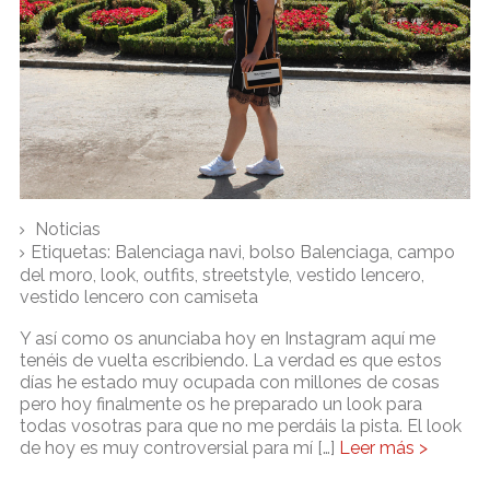
Noticias
Etiquetas:
Balenciaga navi
,
bolso Balenciaga
,
campo
del moro
,
look
,
outfits
,
streetstyle
,
vestido lencero
,
vestido lencero con camiseta
Y así como os anunciaba hoy en Instagram aquí me
tenéis de vuelta escribiendo. La verdad es que estos
días he estado muy ocupada con millones de cosas
pero hoy finalmente os he preparado un look para
todas vosotras para que no me perdáis la pista. El look
de hoy es muy controversial para mí […]
Leer más >