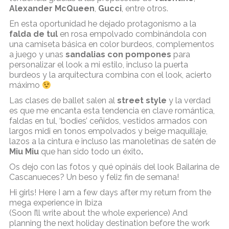
Alexander McQueen
,
Gucci
, entre otros.
En esta oportunidad he dejado protagonismo a la
falda de tul
en rosa empolvado combinándola con
una camiseta básica en color burdeos, complementos
a juego y unas
sandalias con pompones
para
personalizar el look a mi estilo, incluso la puerta
burdeos y la arquitectura combina con el look, acierto
máximo
Las clases de ballet salen al
street style
y la verdad
es que me encanta esta tendencia en clave romántica,
faldas en tul, ‘bodies’ ceñidos, vestidos armados con
largos midi en tonos empolvados y beige maquillaje,
lazos a la cintura e incluso las manoletinas de satén de
Miu Miu
que han sido todo un éxito
.
Os dejo con las fotos y qué opináis del look Bailarina de
Cascanueces? Un beso y feliz fin de semana!
Hi girls! Here I am a few days after my return from the
mega experience in Ibiza
(Soon I’ll write about the whole experience) And
planning the next holiday destination before the work