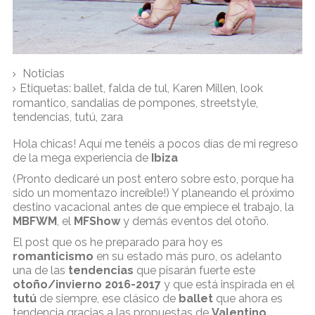
Noticias
Etiquetas:
ballet
,
falda de tul
,
Karen Millen
,
look
romantico
,
sandalias de pompones
,
streetstyle
,
tendencias
,
tutú
,
zara
Hola chicas! Aquí me tenéis a pocos días de mi regreso
de la mega experiencia de
Ibiza
(Pronto dedicaré un post entero sobre esto, porque ha
sido un momentazo increíble!) Y planeando el próximo
destino vacacional antes de que empiece el trabajo, la
MBFWM
, el
MFShow
y demás eventos del otoño.
El post que os he preparado para hoy es
romanticismo
en su estado más puro, os adelanto
una de las
tendencias
que pisarán fuerte este
otoño/invierno 2016-2017
y que está inspirada en el
tutú
de siempre, ese clásico de
ballet
que ahora es
tendencia gracias a las propuestas de
Valentino
,