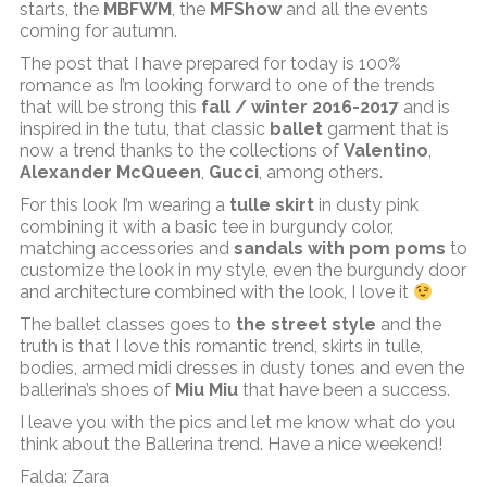
starts, the
MBFWM
, the
MFShow
and all the events
coming for autumn.
The post that I have prepared for today is 100%
romance as I’m looking forward to one of the trends
that will be strong this
fall / winter 2016-2017
and is
inspired in the tutu, that classic
ballet
garment that is
now a trend thanks to the collections of
Valentino
,
Alexander McQueen
,
Gucci
, among others.
For this look I’m wearing a
tulle skirt
in dusty pink
combining it with a basic tee in burgundy color,
matching accessories and
sandals with pom poms
to
customize the look in my style, even the burgundy door
and architecture combined with the look, I love it
The ballet classes goes to
the street style
and the
truth is that I love this romantic trend, skirts in tulle,
bodies, armed midi dresses in dusty tones and even the
ballerina’s shoes of
Miu Miu
that have been a success.
I leave you with the pics and let me know what do you
think about the Ballerina trend. Have a nice weekend!
Falda: Zara