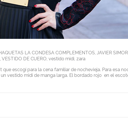
HAQUETAS LA CONDESA COMPLEMENTOS
,
JAVIER SIMO
,
VESTIDO DE CUERO
,
vestido midi
,
zara
t que escogí para la cena familiar de nochevieja. Para esa no
n vestido midi de manga larga. El bordado rojo en el escote 