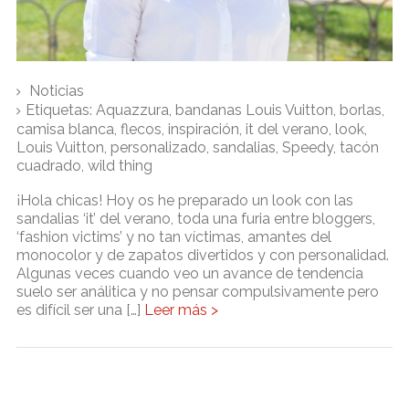
Noticias
Etiquetas:
Aquazzura
,
bandanas Louis Vuitton
,
borlas
,
camisa blanca
,
flecos
,
inspiración
,
it del verano
,
look
,
Louis Vuitton
,
personalizado
,
sandalias
,
Speedy
,
tacón
cuadrado
,
wild thing
¡Hola chicas! Hoy os he preparado un look con las
sandalias ‘it’ del verano, toda una furia entre bloggers,
‘fashion victims’ y no tan víctimas, amantes del
monocolor y de zapatos divertidos y con personalidad.
Algunas veces cuando veo un avance de tendencia
suelo ser análitica y no pensar compulsivamente pero
es difícil ser una […]
Leer más >