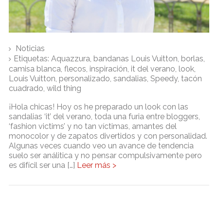
Noticias
Etiquetas:
Aquazzura
,
bandanas Louis Vuitton
,
borlas
,
camisa blanca
,
flecos
,
inspiración
,
it del verano
,
look
,
Louis Vuitton
,
personalizado
,
sandalias
,
Speedy
,
tacón
cuadrado
,
wild thing
¡Hola chicas! Hoy os he preparado un look con las
sandalias ‘it’ del verano, toda una furia entre bloggers,
‘fashion victims’ y no tan víctimas, amantes del
monocolor y de zapatos divertidos y con personalidad.
Algunas veces cuando veo un avance de tendencia
suelo ser análitica y no pensar compulsivamente pero
es difícil ser una […]
Leer más >