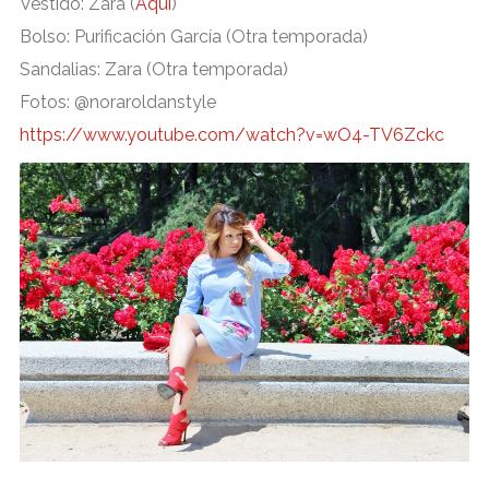
Vestido: Zara (
Aquí
)
Bolso: Purificación García (Otra temporada)
Sandalias: Zara (Otra temporada)
Fotos: @noraroldanstyle
https://www.youtube.com/watch?v=wO4-TV6Zckc