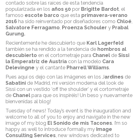
contado sobre las raíces de esta tendencia
popularizada en los
años 50
por
Brigitte Bardot
, el
famoso
escote barco
que esta
primavera-verano
2016
ha sido reinventado por diseñadores como
Chloé
,
Salvatore Ferragamo
,
Proenza Schouler
y
Prabal
Gurung.
Recientemente he descubierto que
Karl Lagerfeld
también se ha rendido a la tendencia de
hombros al
descubierto
en el cortometraje para
Chanel
de
Sissi
la Emperatriz de Austria
con la modelo
Cara
Delevingne
y el cantante
Pharrell Williams
.
Pues aquí os dejo con las imágenes en los J
ardines
de
Sabatini
de Madrid, mi versión moderna del look de
Sissi con un vestido ‘off the shoulder’ y el cortometraje
de
Chanel
para que os inspiréis! Un beso y nuevamente
bienvenidas al blog!
Tuesday of news! Today’s event is the inauguration and
welcome to all of you to enjoy and navigate in the new
image of my blog
El Sonido de mis Tacones
. I’m so
happy as well to introduce formally my
Image
Consulting Services
, new windows dedicated to