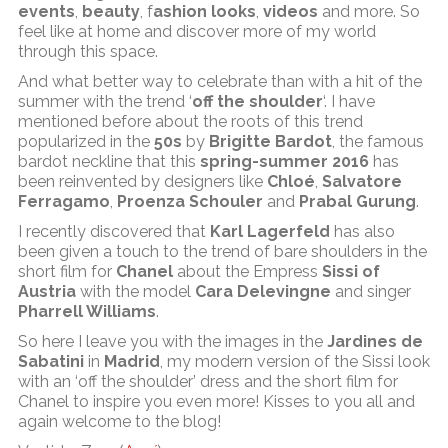
events
,
beauty
, f
ashion looks
,
videos
and more. So
feel like at home and discover more of my world
through this space.
And what better way to celebrate than with a hit of the
summer with the trend ‘
off the shoulder
‘. I have
mentioned before about the roots of this trend
popularized in the
50s
by
Brigitte Bardot
, the famous
bardot neckline that this
spring-summer 2016
has
been reinvented by designers like
Chloé
,
Salvatore
Ferragamo
,
Proenza Schouler
and
Prabal Gurung
.
I recently discovered that
Karl Lagerfeld
has also
been given a touch to the trend of bare shoulders in the
short film for
Chanel
about the Empress
Sissi of
Austria
with the model
Cara Delevingne
and singer
Pharrell Williams
.
So here I leave you with the images in the
Jardines de
Sabatini
in
Madrid
, my modern version of the Sissi look
with an ‘off the shoulder’ dress and the short film for
Chanel to inspire you even more! Kisses to you all and
again welcome to the blog!