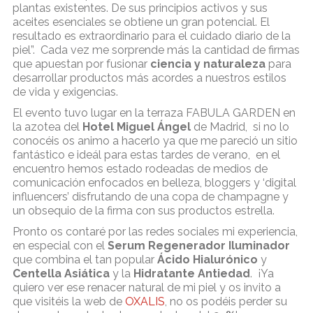
plantas existentes. De sus principios activos y sus
aceites esenciales se obtiene un gran potencial. El
resultado es extraordinario para el cuidado diario de la
piel”.
Cada vez me sorprende más la cantidad de firmas
que apuestan por fusionar
ciencia y naturaleza
para
desarrollar productos más acordes a nuestros estilos
de vida y exigencias.
El evento tuvo lugar en la terraza FABULA GARDEN en
la azotea del
Hotel Miguel Ángel
de Madrid, si no lo
conocéis os animo a hacerlo ya que me pareció un sitio
fantástico e ideál para estas tardes de verano, en el
encuentro hemos estado rodeadas de medios de
comunicación enfocados en belleza, bloggers y ‘digital
influencers’ disfrutando de una copa de champagne y
un obsequio de la firma con sus productos estrella.
Pronto os contaré por las redes sociales mi experiencia,
en especial con el
Serum Regenerador Iluminador
que combina el tan popular
Ácido Hialurónico
y
Centella Asiática
y la
Hidratante Antiedad
.
¡Ya
quiero ver ese renacer natural de mi piel y os invito a
que visitéis la web de
OXALIS
, no os podéis perder su