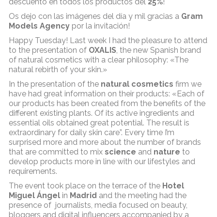
descuento en todos los productos del
25%
!
Os dejo con las imágenes del día y mil gracias a
Gram
Models
Agency
por la invitación!
Happy Tuesday! Last week I had the pleasure to attend
to the presentation of
OXALIS
, the new Spanish brand
of natural cosmetics with a clear philosophy: «The
natural rebirth of your skin.»
In the presentation of the
natural cosmetics
firm we
have had great information on their products: «Each of
our products has been created from the benefits of the
different existing plants. Of its active ingredients and
essential oils obtained great potential. The result is
extraordinary for daily skin care”. Every time I’m
surprised more and more about the number of brands
that are committed to mix
science
and
nature
to
develop products more in line with our lifestyles and
requirements.
The event took place on the terrace of the
Hotel
Miguel Ángel
in
Madrid
and the meeting had the
presence of
journalists, media focused on beauty,
bloggers and digital influencers accompanied by a