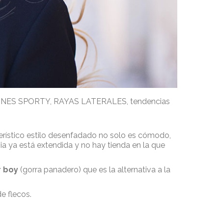
NES SPORTY
,
RAYAS LATERALES
,
tendencias
terístico estilo desenfadado no solo es cómodo,
a ya está extendida y no hay tienda en la que
r boy
(gorra panadero) que es la alternativa a la
e flecos.