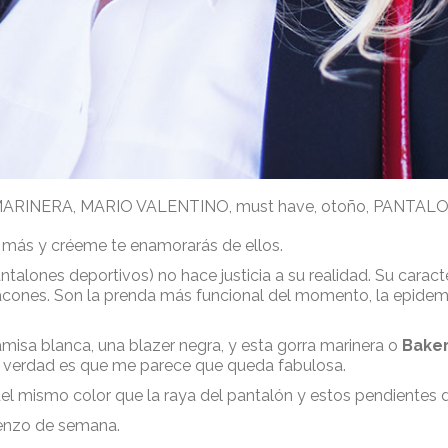
ARINERA
,
MARIO VALENTINO
,
must have
,
otoño
,
PANTALO
o más y créeme te enamorarás de ellos.
alones deportivos) no hace justicia a su realidad. Su carac
acones. Son la prenda más funcional del momento, la epidemi
misa blanca, una blazer negra, y esta gorra marinera o
Bake
la verdad es que me parece que queda fabulosa.
el mismo color que la raya del pantalón y estos pendientes d
ienzo de semana.