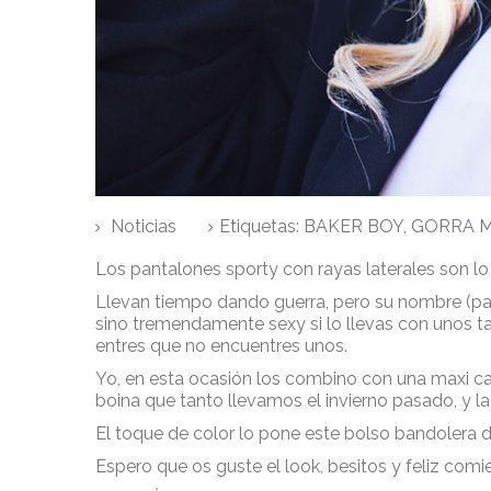
Noticias
Etiquetas:
BAKER BOY
,
GORRA M
Los pantalones sporty con rayas laterales son l
Llevan tiempo dando guerra, pero su nombre (pant
sino tremendamente sexy si lo llevas con unos t
entres que no encuentres unos.
Yo, en esta ocasión los combino con una maxi ca
boina que tanto llevamos el invierno pasado, y 
El toque de color lo pone este bolso bandolera d
Espero que os guste el look, besitos y feliz com